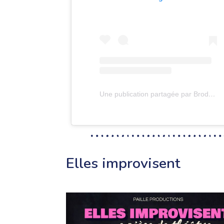
Une publication partagée par Broder impro (@broderimpro)
Elles improvisent